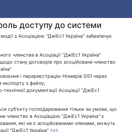
роль доступу до системи
модії з Асоціацією "ДжіЕс1 Україна" забезпечує
ого членства в Асоціації "ДжіЕс1 Україна"
 щодо стану договорів про асоційоване членство
аїна"
своєння і перереєстрацію Номерів GS1 через
 експорту з файлу;
технічної документації Асоціації "ДжіЕс1
ся суб'єкту господарювання тільки за умови, що
не членство в Асоціацією "ДжіЕс1 Україна" є
ювання, які не є асоційованими членами, можуть
ції "ДжіЕс1 Україна"
тут
.