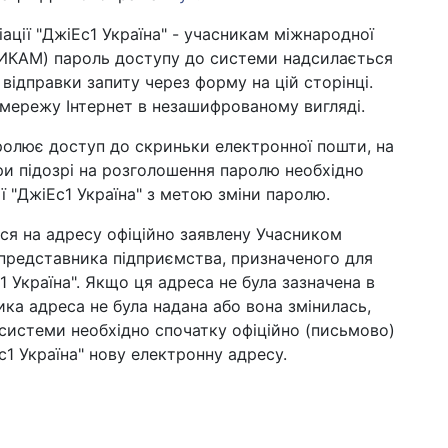
ції "ДжіЕс1 Україна" - учасникам міжнародної
НИКАМ) пароль доступу до системи надсилається
ідправки запиту через форму на цій сторінці.
мережу Інтернет в незашифрованому вигляді.
олює доступ до скриньки електронної пошти, на
ри підозрі на розголошення паролю необхідно
ї "ДжіЕс1 Україна" з метою зміни паролю.
ься на адресу офіційно заявлену Учасником
представника підприємства, призначеного для
1 Україна". Якщо ця адреса не була зазначена в
ика адреса не була надана або вона змінилась,
системи необхідно спочатку офіційно (письмово)
с1 Україна" нову електронну адресу.