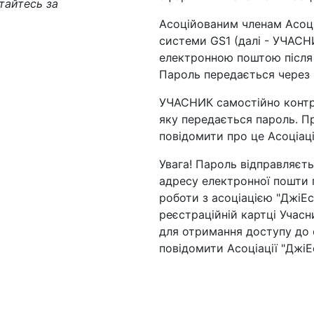
тайтесь за
Асоційованим членам Асоціа
системи GS1 (далі - УЧАС
електронною поштою після в
Пароль передається через 
УЧАСНИК самостійно контр
яку передається пароль. П
повідомити про це Асоціаці
Увага! Пароль відправляєт
адресу електронної пошти 
роботи з асоціацією "ДжіЕс
реєстраційній картці Учасн
для отримання доступу до 
повідомити Асоціації "ДжіЕ