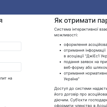
я
Як отримати па
Система інтерактивної взає
можливості:
оформлення асоційован
отримання інформації
в асоціації "ДжіЕс1 Укр
подання заявок на при
веб-форму або шляхом
отримання нормативно-
пит на
Україна"
Доступ до системи надаєть
його договір про асоційова
діючим. Суб'єкти господар
оформити членство в Асоціа